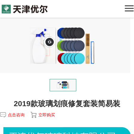
产品中心
玻璃划痕修复工具
关于优尔
玻璃裂痕修复工具
公司简介
案例中心
企业实力
服务支持
发展历程
服务理念
新闻资讯
企业理念
视频中心
2019款玻璃划痕修复套装简易装
在线商城
修复案例对比
下载中心
点击咨询
立即购买
联系我们
常见问题